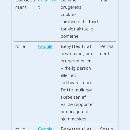
nsent
t
brugerens
cookie-
samtykke-tilstand
for det aktuelle
domæne.
rc::a
Google
Benyttes til at
Perma
bestemme, om
nent
brugeren er en
virkelig person
eller en
software-robot -
Dette muliggør
skabelsen af
valide rapporter
om brugen af
hjemmesiden.
rc::c
Google
Benyttes til at
Sessio