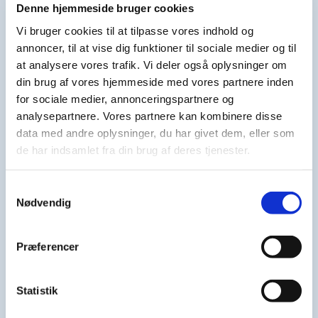
Denne hjemmeside bruger cookies
, Inc.
levere forskellige
reklame-
Vi bruger cookies til at tilpasse vores indhold og
tjenester,
annoncer, til at vise dig funktioner til sociale medier og til
herunder realtids-
at analysere vores trafik. Vi deler også oplysninger om
bud fra
din brug af vores hjemmeside med vores partnere inden
tredjeparts-
for sociale medier, annonceringspartnere og
analysepartnere. Vores partnere kan kombinere disse
annoncører.
data med andre oplysninger, du har givet dem, eller som
_gcl_au
Google
Benyttes af
3 mdr.
de har indsamlet fra din brug af deres tjenester.
Google Adsense
til at
Samtykkevalg
eksperimentere
Nødvendig
med
effektiviteten af
Præferencer
deres&nbsp;annon
cer. Disse finder
sted på alle
Statistik
hjemmesider der