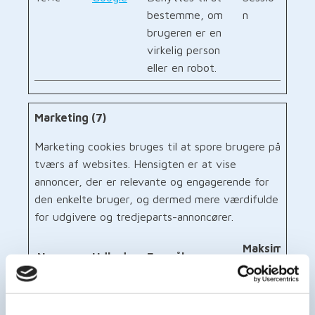
bestemme, om
n
brugeren er en
virkelig person
eller en robot.
Marketing (7)
Marketing cookies bruges til at spore brugere på
tværs af websites. Hensigten er at vise
annoncer, der er relevante og engagerende for
den enkelte bruger, og dermed mere værdifulde
for udgivere og tredjeparts-annoncører.
Maksimal
Navn
Udbyder
Formål
opbevaringst
_fbp
Meta
Anvendes af
3 mdr.
Platforms
Facebook til at