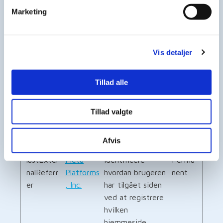
benytter Google
Marketing
Adsense.
_gcl_ls
Google
Registrerer
Perma
responsraten
nent
Vis detaljer
mellem brugeren
og hjemmesidens
pop-up annoncer
Tillad alle
- Dette benyttes
til at optimere
Tillad valgte
annoncernes
relevans på
Afvis
hjemmesiden.
lastExter
Meta
Identificere
Perma
nalReferr
Platforms
hvordan brugeren
nent
er
, Inc.
har tilgået siden
ved at registrere
hvilken
hjemmeside