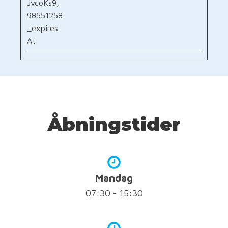
JvcoKs9,
98551258
_expires
At
Åbningstider
Mandag
07:30 - 15:30