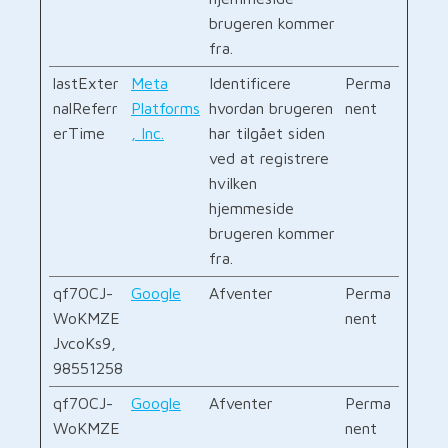
brugeren kommer
fra.
lastExter
Meta
Identificere
Perma
nalReferr
Platforms
hvordan brugeren
nent
erTime
, Inc.
har tilgået siden
ved at registrere
hvilken
hjemmeside
brugeren kommer
fra.
qf7OCJ-
Google
Afventer
Perma
WoKMZE
nent
JvcoKs9,
98551258
qf7OCJ-
Google
Afventer
Perma
WoKMZE
nent