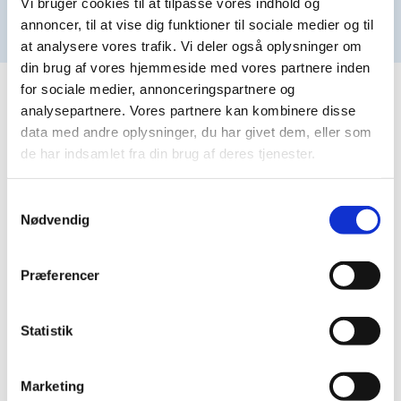
Vi bruger cookies til at tilpasse vores indhold og
annoncer, til at vise dig funktioner til sociale medier og til
Mød vores team her.
at analysere vores trafik. Vi deler også oplysninger om
din brug af vores hjemmeside med vores partnere inden
for sociale medier, annonceringspartnere og
analysepartnere. Vores partnere kan kombinere disse
data med andre oplysninger, du har givet dem, eller som
Åbningstider
de har indsamlet fra din brug af deres tjenester.
Samtykkevalg
Nødvendig
Mandag
07:30 - 15:30
Præferencer
Statistik
Tirsdag
07:30 - 15:00
Marketing