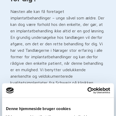
Næsten alle kan få foretaget
implantatbehandlinger – unge såvel som ældre. Der
kan dog være forhold hos den enkelte, der gør, at
en implantatbehandling ikke altid er en god løsning.
En grundig undersøgelse hos tandlægen vil derfor
afgøre, om det er den rette behandling for dig. Vi
har ved Tandlægerne i Nørager stor erfaring i alle
former for implantatbehandlinger og kan derfor
rådgive den enkelte patient, når denne behandling
er en mulighed. Vi benytter udelukkende
anerkendte og veldokumenterede
kvalitetsimplantater fra Schweiz på klinikken.
Tandlæge, ph.d. Kristian Andersen har mange års
klinisk og forskningsmæssig erfaring med
implantatbehandlinger fra Aarhus
Universitetshospital og har desuden undervist på
Denne hjemmeside bruger cookies
Tandlægeskolen i Aarhus.