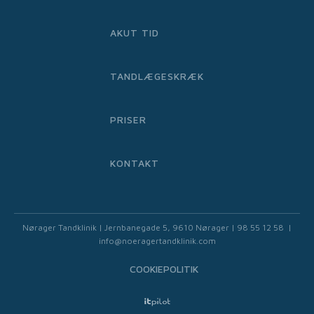
AKUT TID
TANDLÆGESKRÆK
PRISER
KONTAKT
Nørager Tandklinik | Jernbanegade 5, 9610 Nørager | 98 55 12 58 |
info@noeragertandklinik.com
COOKIEPOLITIK