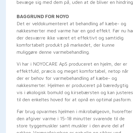
bevæge sig med dem på, uden at de bliver en hindrin
BAGGRUND FOR NOYO
Det er veldokumenteret at behandling af kæbe- og
nakkesmerter med varme har en god effekt. Før nu ha
der desværre ikke været et effektivt og samtidig
komfortabelt produkt på markedet, der kunne
muliggøre denne varmebehandling.
Vi har i NOYOCARE ApS produceret en hjelm, der er
effektfuld, præcis og meget komfortabel, netop når
der er behov for varmebehandling af kæbe- og
nakkesmerter. Hjelmen er produceret på bæredygtig
vis i økologisk bomuld og kirsebærsten og kan justeres
til den enkeltes hoved for at opnå en optimal pasform.
Før brug opvarmes hjelmen i mikrobølgeovn, hvorefter
den afgiver varme i 15-18 minutter svarende til de
store tyggemuskler samt muskler i den øvre del af
nakken. Varmeafgivelsen er naturlig og sikker ved