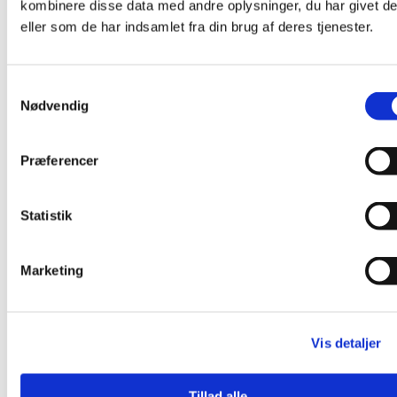
Åbningstider
kombinere disse data med andre oplysninger, du har givet d
eller som de har indsamlet fra din brug af deres tjenester.
Samtykkevalg
Mandag
Nødvendig
07:30 - 15:30
Præferencer
Statistik
Tirsdag
07:30 - 15:00
Marketing
Onsdag
Vis detaljer
07:30 - 15:00
Tillad alle